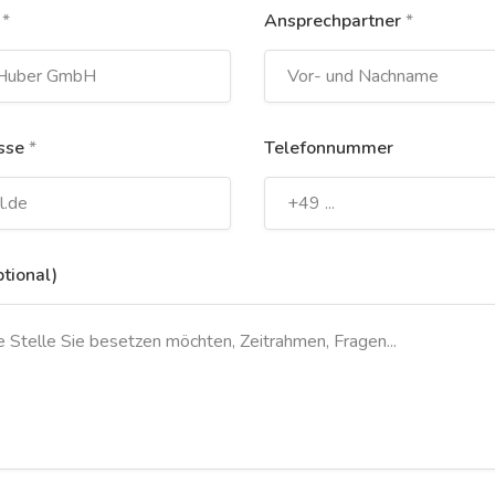
e
*
Ansprechpartner
*
sse
*
Telefonnummer
ptional)