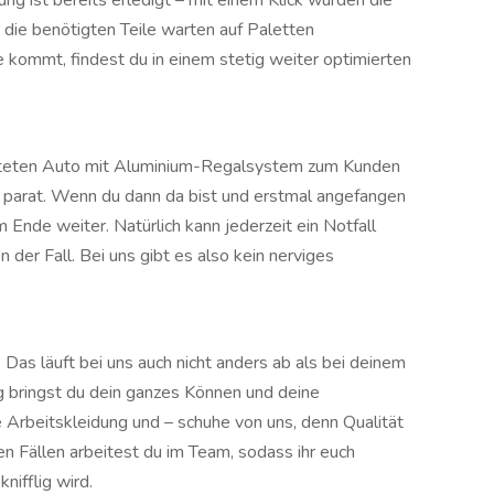
ung ist bereits erledigt – mit einem Klick wurden die
die benötigten Teile warten auf Paletten
te kommt, findest du in einem stetig weiter optimierten
chteten Auto mit Aluminium-Regalsystem zum Kunden
 parat. Wenn du dann da bist und erstmal angefangen
m Ende weiter. Natürlich kann jederzeit ein Notfall
der Fall. Bei uns gibt es also kein nerviges
Das läuft bei uns auch nicht anders ab als bei deinem
 bringst du dein ganzes Können und deine
 Arbeitskleidung und – schuhe von uns, denn Qualität
ten Fällen arbeitest du im Team, sodass ihr euch
nifflig wird.