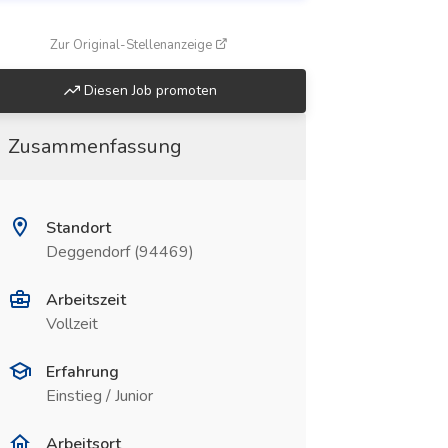
(öffnet in neuem Fenster)
Zur Original-Stellenanzeige
Diesen Job promoten
Zusammenfassung
Standort
Deggendorf (94469)
Arbeitszeit
Vollzeit
Erfahrung
Einstieg / Junior
Arbeitsort