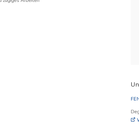
d zügiges Arbeiten
Un
FE
Deg
W