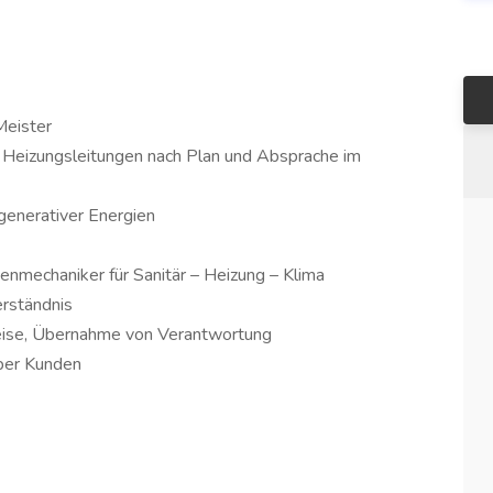
Meister
d Heizungsleitungen nach Plan und Absprache im
generativer Energien
nmechaniker für Sanitär – Heizung – Klima
erständnis
weise, Übernahme von Verantwortung
über Kunden