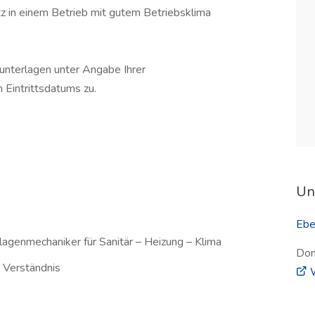
tz in einem Betrieb mit gutem Betriebsklima
unterlagen unter Angabe Ihrer
n Eintrittsdatums zu.
Un
Ebe
agenmechaniker für Sanitär – Heizung – Klima
Don
 Verständnis
W