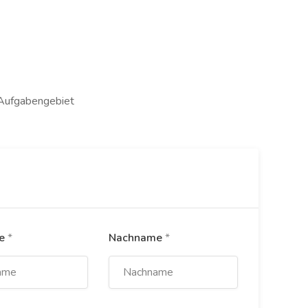
 Aufgabengebiet
me
*
Nachname
*