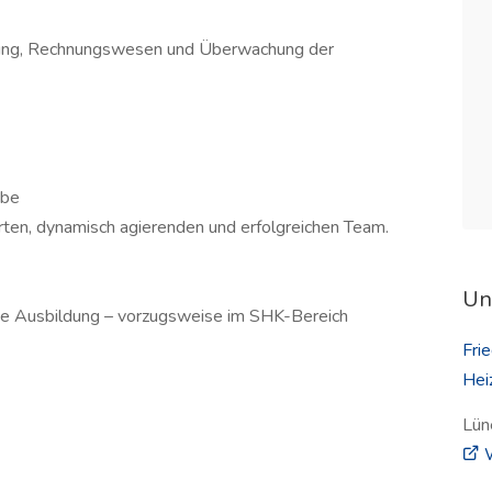
nung, Rechnungswesen und Überwachung der
abe
rten, dynamisch agierenden und erfolgreichen Team.
Un
he Ausbildung – vorzugsweise im SHK-Bereich
Fri
Hei
Lün
W