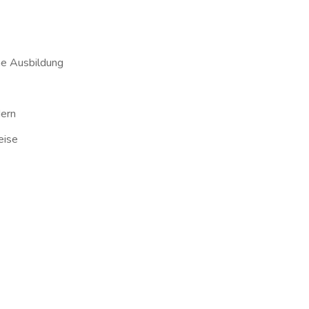
he Ausbildung
dern
eise