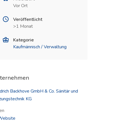
Vor Ort
Veröffentlicht
>1 Monat
Kategorie
Kaufmännisch / Verwaltung
ternehmen
edrich Backhove GmbH & Co. Sänitär und
zungstechnik KG
en
(öffnet in neuem Fenster)
ebsite