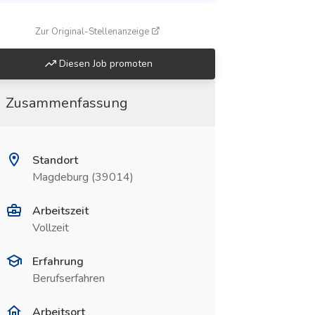
(öffnet in neuem Fenster)
Zur Original-Stellenanzeige
Diesen Job promoten
Zusammenfassung
Standort
Magdeburg (39014)
Arbeitszeit
Vollzeit
Erfahrung
Berufserfahren
Arbeitsort