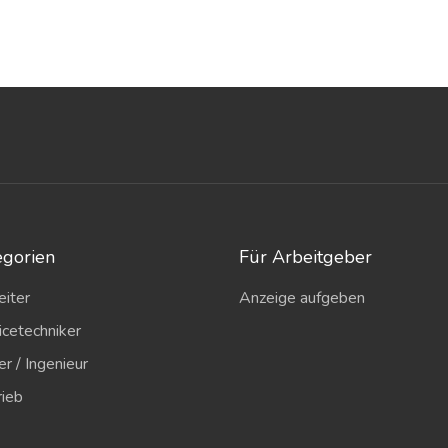
egorien
Für Arbeitgeber
eiter
Anzeige aufgeben
icetechniker
er / Ingenieur
rieb