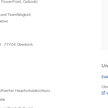
, PowerPoint, Outlook)
 und Teamfähigkeit
ative
3 · 77704 Oberkirch
Un
Elek
Obe
ifizierter Hauptschulabschluss
W
tik