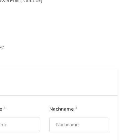
owerPoint, Outlook)
ve
me
*
Nachname
*