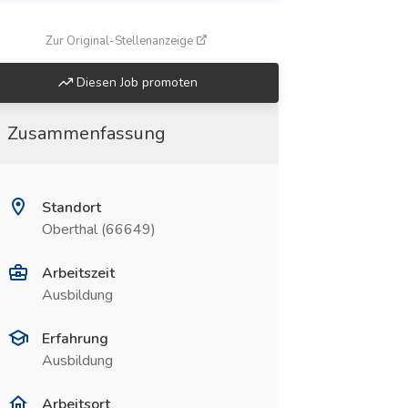
(öffnet in neuem Fenster)
Zur Original-Stellenanzeige
Diesen Job promoten
Zusammenfassung
Standort
Oberthal (66649)
Arbeitszeit
Ausbildung
Erfahrung
Ausbildung
Arbeitsort