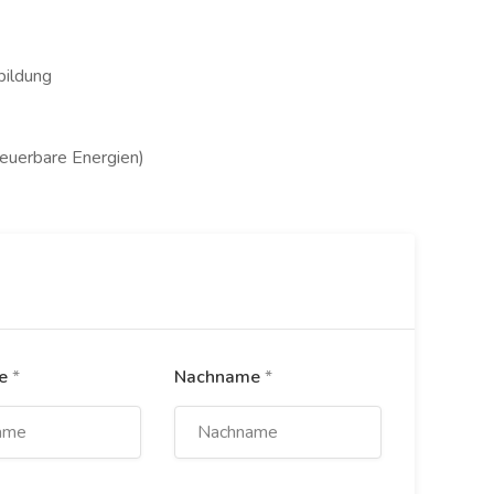
bildung
euerbare Energien)
me
*
Nachname
*