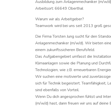
Ausbildung zum Anlagenmechaniker (m/w/d
Arbeitsort: 66649 Oberthal
Warum wir als Arbeitgeber?
Teamwork wird bei uns seit 2013 groß ges
Die Firma Torsten Jung sucht für den Stand
Anlagenmechaniker (m/w/d). Wir bieten ein
einem zukunftssicheren Berufsfeld.
Das Aufgabengebiet umfasst die Installatio
Klimaanlagen sowie die Planung und Durch
Technologien, wie z.B. erneuerbaren Energien
Wir suchen eine motivierte und zuverlässige
sich für Technik begeistert. Teamfähigkeit, 
sind ebenfalls von Vorteil.
Wenn Du dich angesprochen fühlst und Inte
(m/w/d) hast, dann freuen wir uns auf deine