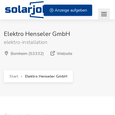
Zum Inhalt springen
Anzeige aufgeben
Elektro Henseler GmbH
elektro-installation
(öffnet in neuem Fenste
Bornheim (53332)
Website
Start
Elektro Henseler GmbH