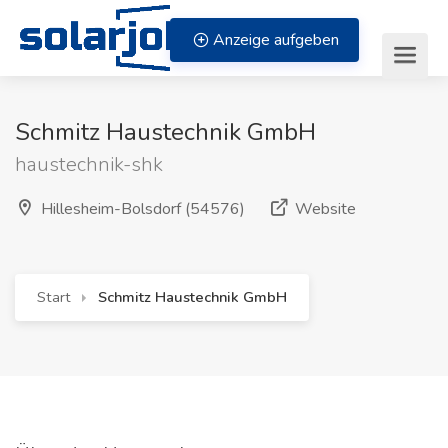
Zum Inhalt springen
Anzeige aufgeben
Schmitz Haustechnik GmbH
haustechnik-shk
(öffnet in ne
Hillesheim-Bolsdorf (54576)
Website
Start
Schmitz Haustechnik GmbH