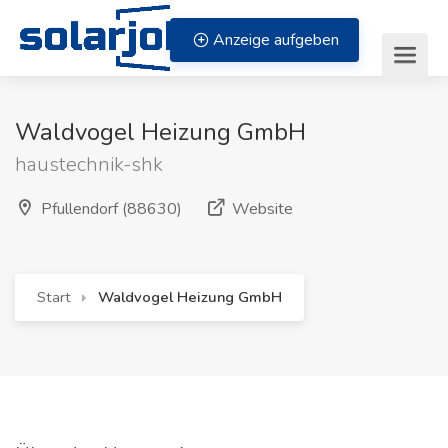
Zum Inhalt springen
Anzeige aufgeben
Waldvogel Heizung GmbH
haustechnik-shk
(öffnet in neuem Fenst
Pfullendorf (88630)
Website
Start
Waldvogel Heizung GmbH