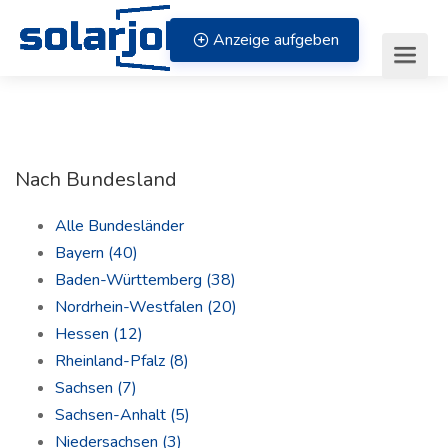
Zum Inhalt springen
Anzeige aufgeben
Nach Bundesland
Alle Bundesländer
Bayern
(40)
Baden-Württemberg
(38)
Nordrhein-Westfalen
(20)
Hessen
(12)
Rheinland-Pfalz
(8)
Sachsen
(7)
Sachsen-Anhalt
(5)
Niedersachsen
(3)