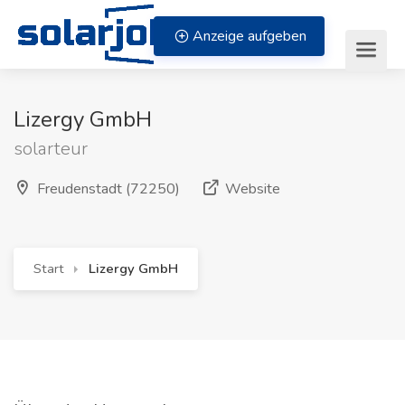
Zum Inhalt springen
Anzeige aufgeben
Lizergy GmbH
solarteur
(öffnet in neuem Fe
Freudenstadt (72250)
Website
Start
Lizergy GmbH