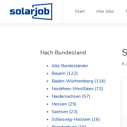
Zum Inhalt springen
Start
Alle Jobs
S
Nach Bundesland
8 
Alle Bundesländer
Bayern
(122)
Baden-Württemberg
(116)
Nordrhein-Westfalen
(72)
Niedersachsen
(57)
Hessen
(25)
Sachsen
(23)
Schleswig-Holstein
(16)