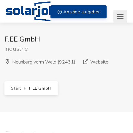
Zum Inhalt springen
Anzeige aufgeben
F.EE GmbH
industrie
(öffnet in 
Neunburg vorm Wald (92431)
Website
Start
F.EE GmbH